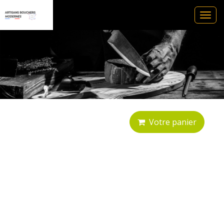
Ouvr
le
men
Votre panier