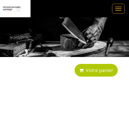
Ouvr
le
men
Votre panier