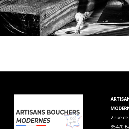
ARTISA
MODER
2 rue de
35470
B