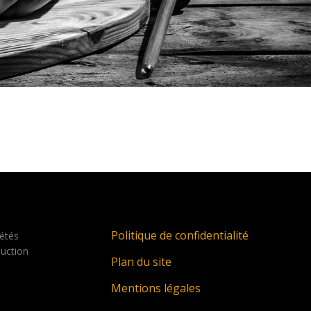
Politique de confidentialité
étés
duction
Plan du site
Mentions légales